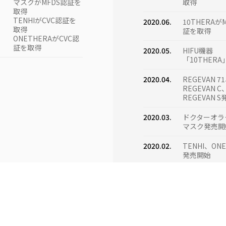
マスクがMFDS認証を
取得
約を締結
2024.06.
アメリカで
取得
10THERMAがタイ
10THERM
TENHIがCVC認証を
TFDA認証を取得
2020.06.
代理店契約を
10THERAが
取得
10THERAがフィリピ
証を取得
ONETHERAがCVC認
ンFDA認証を取得
2024.05.
10THERM
証を取得
2020.05.
首長国連邦M
HIFU機器
を取得
「10THER
10THERM
シアMDA認
2020.04.
REGEVAN 7
10THERA
REGEVAN C
ラリアTGA
REGEVAN 
得
2020.03.
ドクターオラ
2024.04.
10PLがオー
マスク発売開
アTGA認証
2020.02.
TENHI、ON
2024.03.
10THERA
発売開始
シアMOH認
10THERA
販売台数が5
破
10THERM
売台数が70
台湾で10TH