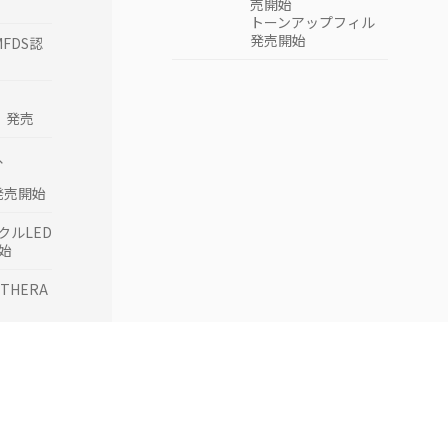
売開始
トーンアップフィル
A独占販売
発売開始
締結
MFDS認
Aがアラブ
OH認証
A」発売
Aがマレー
証を取得
1、
がオースト
、
認証を取
S発売開始
クルLED
ストラリ
始
を取得
ETHERA
がインドネ
証を取得
の韓国累計
00台を突
Aの累計販
0台を突破
ERMAの