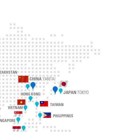
Aがサウジ
A認証を
がベトナム
取得
TFDA認
がマレーシ
を取得