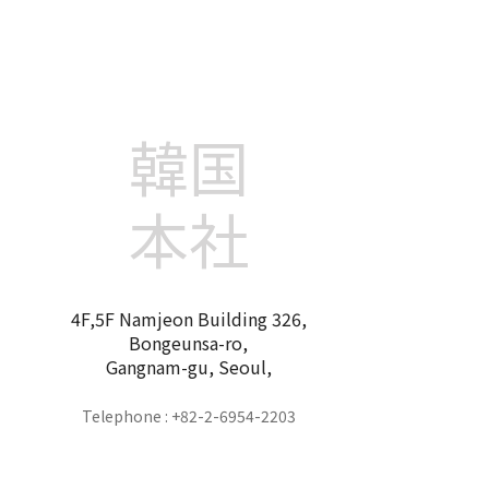
韓国
本社
4F,5F Namjeon Building 326,
Bongeunsa-ro,
Gangnam-gu, Seoul,
Telephone : +82-2-6954-2203