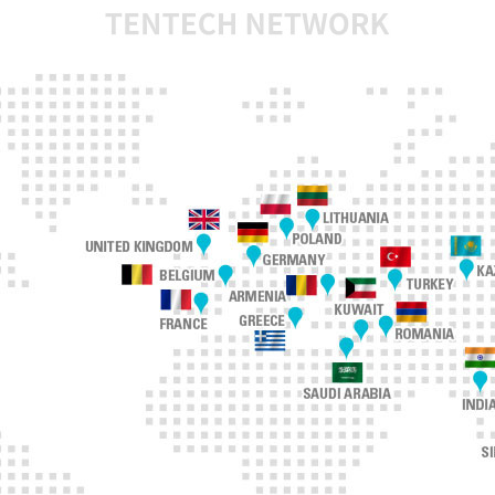
正式販売開始
10THERM
アラビアSFD
取得
2024.01.
10THERA
MOH認証を
TENHIがタイ
証を取得
10THERA
アMDA認証