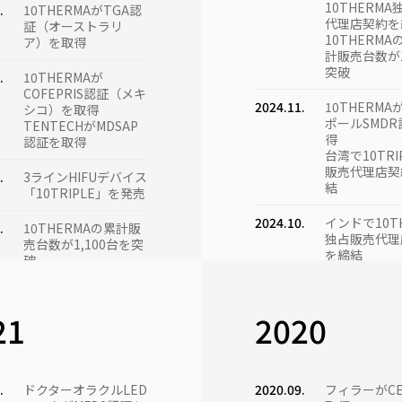
10THERM
.
10THERMAがTGA認
代理店契約を
証（オース​​トラリ
10THERM
ア）を取得
計販売台数が
突破
.
10THERMAが
COFEPRIS認証（メキ
2024.11.
10THERM
シコ）を取得
ポールSMD
TENTECHがMDSAP
得
認証を取得
台湾で10TRI
販売代理店契
.
3ラインHIFUデバイス
結
「10TRIPLE」を発売
2024.10.
インドで10T
.
10THERMAの累計販
独占販売代理
売台数が1,100台を突
を締結
破
10THERMAおよび
2024.09.
10THERM
10THERAがブラジル
売台数が80
ANVISA認証を取得
21
2020
10THERMAがインド
CDSCO認証を取得
2024.08.
XTHERMA(1
アメリカへの
完了
.
2025年KIMESにて
.
ドクターオラクルLED
2020.09.
フィラーがC
5,650万ドル規模の契