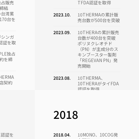
A独占販売
TFDA認証を取得
締結
Aの台湾累
2023.10.
10THERMAの累計販
170台を
売台数が500台を突破
2023.09.
10THERAの累計販売
Aがシンガ
台数が400台を突破
R認証を取
ポリヌクレオチド
（PN）が主成分のス
PLE独占
キンブースター製剤
約を締
「REGEVAN PN」発
売開始
HERMA
2023.08.
10THERMA、
店契約
10THERAがタイFDA
認証を取得
Aの累計販
2023.07.
Tentech本社を江南
0台を突破
の新オフィスに拡張
2018
移転
0THERMA)
初出荷
E認証を
2018.04.
10ΜΟΝΟ、10COG発