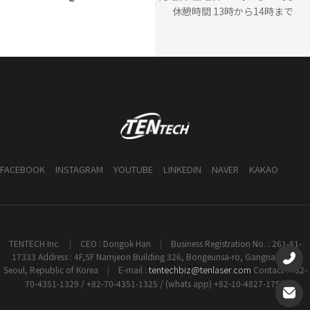
休憩時間 13時から14時まで
FACEBOOK
INSTAGRAM
YOUTUBE
LINKEDIN
NAVER
KAKAO
TENTECH Inc.
|
CEO : Dongok Han
|
Business Registration No. : 261-81-
17333 Address : 4F,5F Namjeon Building 326, Bongeunsa-ro, Gangnam-gu,
tentechbiz@tenlaser.com
Seoul, Republic of Korea
|
E-mail :
Contact : +82-
70-4351-1329 / +82-70-4351-1325 / (whats app) +82-10-4827-1753