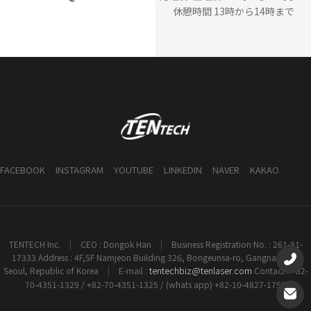
休憩時間 13時から14時まで
FACEBOOK
INSTAGRAM
YOUTUBE
LINKEDIN
NAVER
KAKAO
TENTECH Inc.
|
CEO : Dongok Han
|
Business Registration No. : 261-81-
17333 Address : 4F,5F Namjeon Building 326, Bongeunsa-ro, Gangnam-gu,
tentechbiz@tenlaser.com
Seoul, Republic of Korea
|
E-mail :
Contact : +82-
70-4351-1329 / +82-70-4351-1325 / (whats app) +82-10-4827-1753