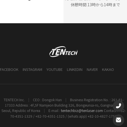
休憩時間 13時から14時まで
FACEBOOK
INSTAGRAM
YOUTUBE
LINKEDIN
NAVER
KAKAO
TENTECH Inc.
|
CEO : Dongok Han
|
Business Registration No. : 261-81-
17333 Address : 4F,5F Namjeon Building 326, Bongeunsa-ro, Gangnam-gu,
tentechbiz@tenlaser.com
Seoul, Republic of Korea
|
E-mail :
Contact : +82-
70-4351-1329 / +82-70-4351-1325 / (whats app) +82-10-4827-1753