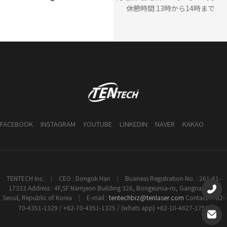
休憩時間 13時から14時まで
FACEBOOK
INSTAGRAM
YOUTUBE
LINKEDIN
NAVER
KAKAO
TENTECH Inc.
|
CEO : Dongok Han
|
Business Registration No. : 261-81-
17333 Address : 4F,5F Namjeon Building 326, Bongeunsa-ro, Gangnam-gu,
tentechbiz@tenlaser.com
Seoul, Republic of Korea
|
E-mail :
Contact : +82-
70-4351-1329 / +82-70-4351-1325 / (whats app) +82-10-4827-1753