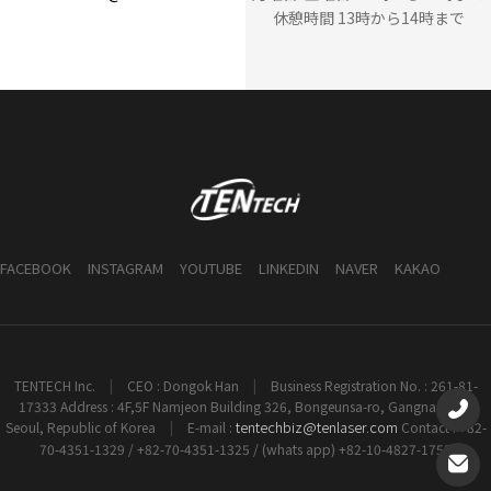
休憩時間 13時から14時まで
FACEBOOK
INSTAGRAM
YOUTUBE
LINKEDIN
NAVER
KAKAO
TENTECH Inc.
|
CEO : Dongok Han
|
Business Registration No. : 261-81-
17333 Address : 4F,5F Namjeon Building 326, Bongeunsa-ro, Gangnam-gu,
tentechbiz@tenlaser.com
Seoul, Republic of Korea
|
E-mail :
Contact : +82-
70-4351-1329 / +82-70-4351-1325 / (whats app) +82-10-4827-1753